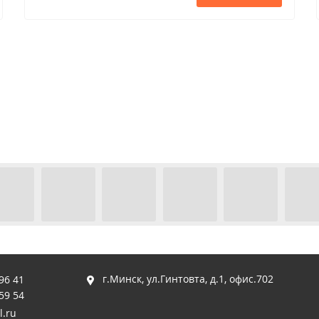
г.Минск, ул.Гинтовта, д.1, офис.702
96 41
59 54
l.ru