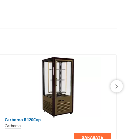
Carboma R120Cвр
Нем
Carboma
Бри
ЗАКАЗАТЬ