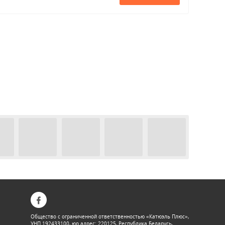
Общество с ограниченной ответственностью «Катюэль Плюс»,
УНП 192433100, юр.адрес: 220125, Республика Беларусь,