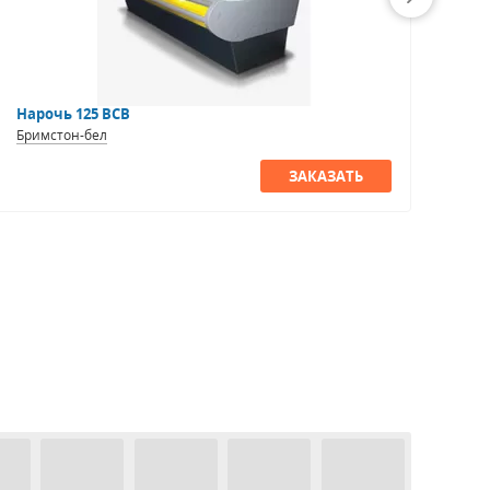
Нарочь 125 ВСВ
Охт
Бримстон-бел
Бри
ЗАКАЗАТЬ