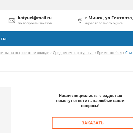
katyuel@mail.ru
г.Минск, ул.Гинтовта,
по вопросам заказов
адрес головного офиса
кты
рины на встроенном холоде
Среднетемпературные
Бримстон-бел
Свит
Наши специалисты с радостью
помогут ответить на любые ваши
вопросы!
ЗАКАЗАТЬ